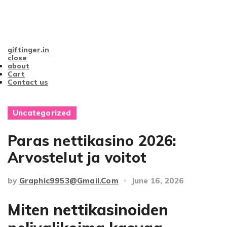
giftinger.in
close
about
Cart
Contact us
Uncategorized
Paras nettikasino 2026:
Arvostelut ja voitot
by
Graphic9953@gmail.com
June 16, 2026
Miten nettikasinoiden