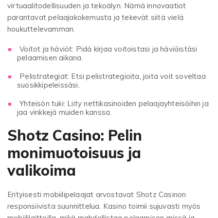
virtuaalitodellisuuden ja tekoälyn. Nämä innovaatiot
parantavat pelaajakokemusta ja tekevät siitä vielä
houkuttelevamman.
Voitot ja häviöt: Pidä kirjaa voitoistasi ja häviöistäsi
pelaamisen aikana.
Pelistrategiat: Etsi pelistrategioita, joita voit soveltaa
suosikkipeleissäsi.
Yhteisön tuki: Liity nettikasinoiden pelaajayhteisöihin ja
jaa vinkkejä muiden kanssa.
Shotz Casino: Pelin
monimuotoisuus ja
valikoima
Erityisesti mobiilipelaajat arvostavat Shotz Casinon
responsiivista suunnittelua. Kasino toimii sujuvasti myös
mobiililaitteilla, mikä mahdollistaa pelaamisen missä ja