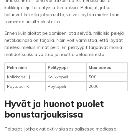
omaksuneet. Tämä voi tarkoittaa esimerkiksi uusia
kolikkopelejä tai erityisiä turnauksia. Pelaajat, jotka
haluavat kokeilla jotain uutta, voivat löytää mieleistään
toimintaa uusilta alustoilta.
Ennen kuin aloitat pelaamisen, ota selvää, millaisia pelejä
nettikasinolla on tarjolla. Näin voit varmistaa, että löydät
itsellesi mieluisimmat pelit. Eri pelityypit tarjoavat monia
mahdollisuuksia voittaa ja nauttia pelaamisesta.
Pelin nimi
Pelityyppi
Max panos
Kolikkopeli J
Kolikkopeli
50€
Pöytäpeli K
Pöytäpeli
200€
Hyvät ja huonot puolet
bonustarjouksissa
Pelaajat, jotka ovat aktiivisia sosiaalisessa mediassa,